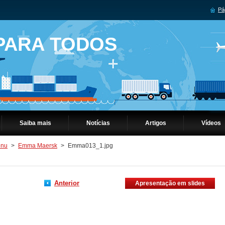
Pág
 PARA TODOS
Saiba mais
Notícias
Artigos
Vídeos
nu
>
Emma Maersk
>
Emma013_1.jpg
Anterior
Apresentação em slides