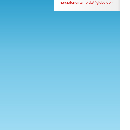
marciofe
rreiralm
eida@glo
bo.com