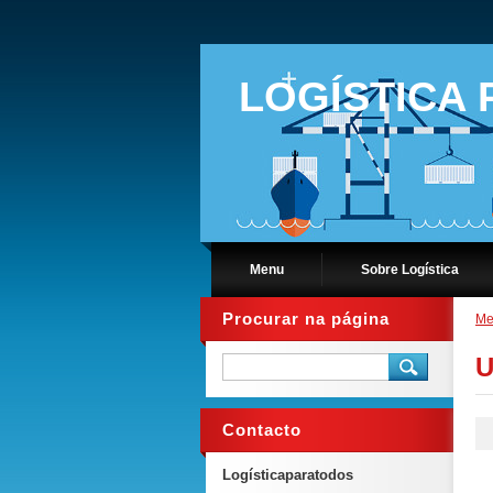
LOGÍSTICA
Menu
Sobre Logística
Procurar na página
Me
U
Contacto
Logísticaparatodos