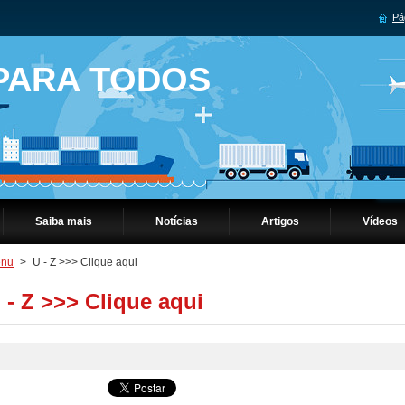
Pág
 PARA TODOS
Saiba mais
Notícias
Artigos
Vídeos
nu
>
U - Z >>> Clique aqui
 - Z >>> Clique aqui