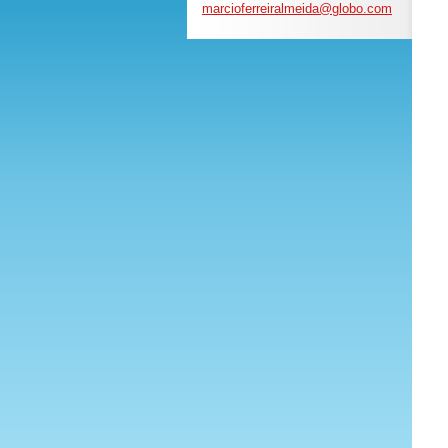
marciofe
rreiralm
eida@glo
bo.com