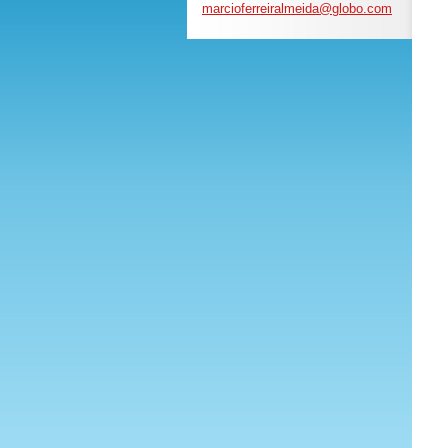
marciofe
rreiralm
eida@glo
bo.com