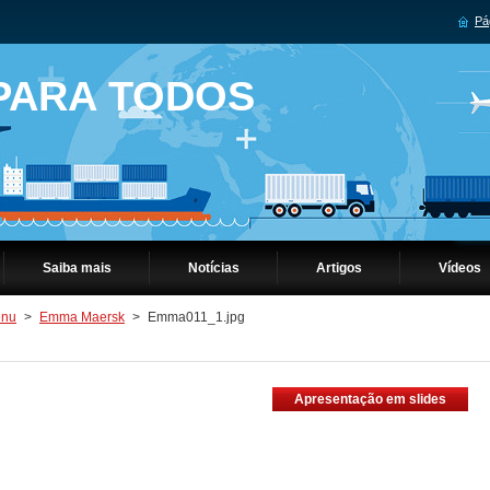
Pág
 PARA TODOS
Saiba mais
Notícias
Artigos
Vídeos
nu
>
Emma Maersk
>
Emma011_1.jpg
Apresentação em slides