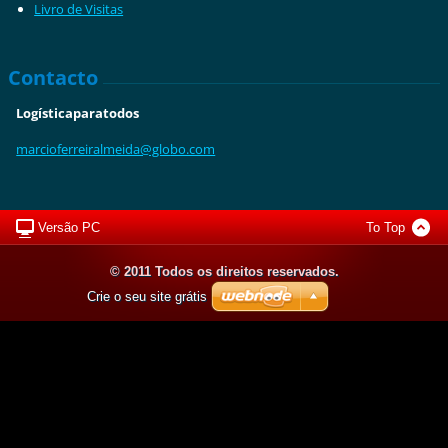
Livro de Visitas
Contacto
Logísticaparatodos
marciofe
rreiralm
eida@glo
bo.com
Versão PC
To Top
© 2011 Todos os direitos reservados.
Crie o seu site grátis